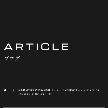
ARTICLE
ブログ
#中部GTRR35の会#鈴鹿サーキット#SMSCチャレンジクラブ#
パン君#パン君のガレージ