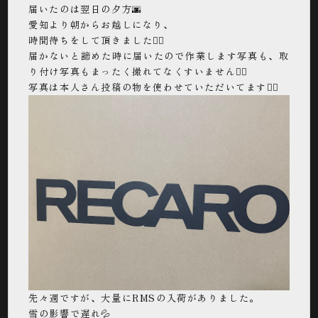
届いたのは翌日の夕方🌆
愛知より朝からお越しになり、
時間待ちをして頂きました🙇‍♂️
届かないと諦めた時に届いたので作業します写真も、取
り付け写真もまったく撮れてなくすいません🙇‍♂️
写真は本人さん投稿の物を使わせていただいてます🙇‍♂️
先々週ですが、大量にRMSの入荷がありました。
雪の影響で遅れ💦