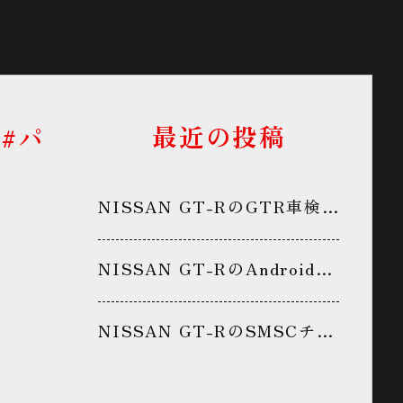
最近の投稿
#パ
NISSAN GT-RのGTR車検メンテナンス・下回り防錆処置・防錆コーティング・GR6ミッションメンテナンス・パン君に関するカスタム事例
NISSAN GT-RのAndroid・CTEK・中期GT-R・中嶋ワークス・パン君に関するカスタム事例
NISSAN GT-RのSMSCチャレンジクラブ・サーキットデビュー・鈴鹿サーキット・同乗走行・パン君に関するカスタム事例