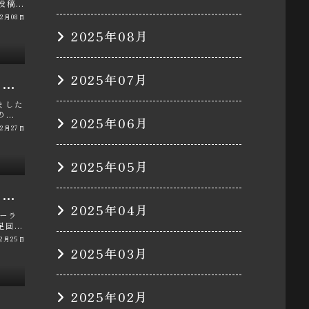
に投稿
02月08日
2025年08月
2025年07月
NISSAN GT-Rの現車合わせセッティング・650ps・中嶋ワークス中古車販売・フル排気仕様・パン君に関するカスタム事例
ました
の
2025年06月
12月27日
2025年05月
NISSAN GT-RのトラストDCTクーラー取り付け・ミッションメンテナンス・リミッター解除・足回り交換・パン君に関するカスタム事例
2025年04月
ーラ
足回り
12月25日
2025年03月
2025年02月
NISSAN GT-Rのステッカー剥がし・糊剥がし・前期アップデート・フルメンテナンス・パン君に関するカスタム事例