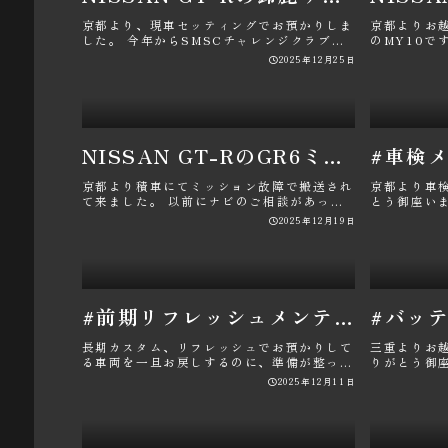
京都より、現車セッティングでお預かりしま
京都よりお
した。 今年からSMSCチャレンジクラブ
のMY10で
groupの仲間に加わって頂き･･･
のご相談を受
2025年12月25日
NISSAN GT-RのGR6ミッション故障修理・油圧センサー故障・中嶋ワークス中古車・コンプリート車両製作・パン君に関するカスタム事例
京都より積車にてミッション故障で搬送され
京都より車
て来ました。 以前にナビのご相談があった
とう御座い
お客様からドライブ中に奇数しか･･･
置を重点的に
2025年12月19日
#前期リフレッシュメンテナンス#ブッシュひび割れ#現車合わせセッティング#目標数値達成650ps#パン君
長期カスタム、リフレッシュでお預かりして
三重よりお
る車両を一旦お戻しするのに、準備が整った
りがとう御
のでECUTEK現車合わせに預け･･･
ろうとされた
2025年12月11日