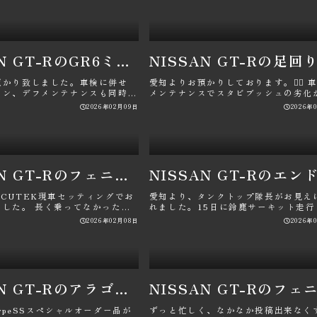
NISSAN GT-RのGR6ミッションメンテナンス・錆対策・防錆クリアーコーティング・車検メンテナンス・パン君に関するカスタム事例
預かり致しました。車検に併せ
愛知よりお預かりしております。🙇‍♂️ 
ョン、デフメンテナンスも同時施
メンテナンスでスタビブッシュの劣化
 この車両も車検の都･･･
ったので交換致し･･･
2026年02月09日
2026年
NISSAN GT-Rのフェニックスパワー京都・ミッションメンテナンス・ECMリセッティング・デフオイル交換・パン君に関するカスタム事例
CUTEK現車セッティングでお
愛知より、タンクトップ隊長がお見え
ました。 長く乗ってなかったの
れました。15日に鈴鹿サーキット走行
ンジンオイル、ミ･･･
れるとの事でブレーキパット、フルード
2026年02月08日
2026年
NISSAN GT-RのアラゴスタtypeSS特注品・HALスプリング・GT-R足回り交換・車高調・パン君に関するカスタム事例
ypeSSスペシャルオーダー品が
ずっと忙しく、なかなか投稿出来なく