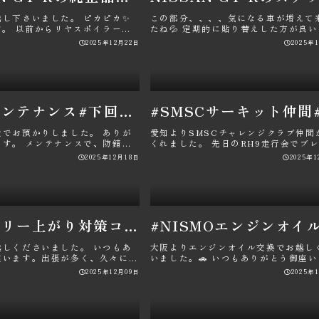
越し下さいました。 ピカピカ✨
この部分、、、、気になる車が増えて
す。 以前からリヤスポイラーで
たね💦 定期的に貼り替えした方が良
けており、オリ･･･
もです。ヒビ割れができたり、変･･･
2025年12月22日
2025年
#車検メンテナンス#下回り防錆処置#車検メンテナンスメニュー#GTR点検#パン君
検でお預かりしました。 ありが
愛知よりSMSCチャレンジクラブ仲間
ます。 メンテナンスで、防錆処
くれました。 先日のRH9走行会でブ
行わせて頂きまし･･･
パットが無くなったのでフロ･･･
2025年12月18日
2025年
#バッテリー上がり対策コンセント#CTEKバッテリーチャージャー取り付け#ワンタッチ充電カプラー#バッテリー上がり#パン君
越しくださいました。 いつもあ
大阪よりエンジンオイル交換でお越し
座います。出張が多く、久々に乗
いました。🚗 いつもありがとう御座
のですが、バッテリ･･･
🙇‍♂️ ･･･
2025年12月09日
2025年