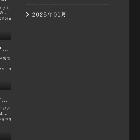
来まし
いのか
2025年01月
12月20日
#SMSCサーキット仲間#鈴鹿サーキット#ブレーキローター不具合対策#ENDLESS CC-Rg#パン君
が来て
レーキ
12月11日
#NISMOエンジンオイル交換#吸入空気量学習#ミッション学習#GTRメンテナンス#パン君
くださ
います
12月08日