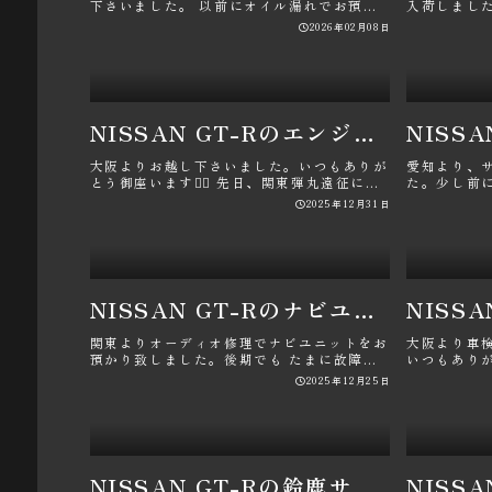
下さいました。 以前にオイル漏れでお預か
入荷しまし
りしてた商品が出来上がったので･･･
まで幅広く対
2026年02月08日
NISSAN GT-Rのエンジンオイル交換・メンテナンス・年末あいさつ・パン君・株式会社 中嶋ワークスに関するカスタム事例
大阪よりお越し下さいました。いつもありが
愛知より、
とう御座います🙇‍♂️ 先日、関東弾丸遠征に行
た。少し前
かれて交換時期が･･･
キュルと音が
2025年12月31日
NISSAN GT-Rのナビユニット修理・オーディオ故障・画面真っ白・GTR中古車・パン君に関するカスタム事例
関東よりオーディオ修理でナビユニットをお
大阪より車
預かり致しました。後期でも たまに故障が
いつもあり
出て来てるようです。こちらのユ･･･
し出来るよう
2025年12月25日
NISSAN GT-Rの鈴鹿サーキット初心者メンバー募集中・ECUTEK現車セッティング・プーストアッププログラム・SMSCチャレンジクラブ・パン君に関するカスタム事例