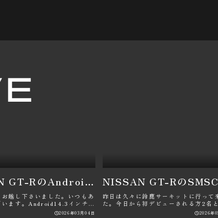
VE
NISSAN GT-RのAndroid・CTEK・中期GT-R・中嶋ワークス・パン君に関するカスタム事例
りお越し下さいました。いつもあ
昨日は久々に鈴鹿サーキットに行って
ます。Android14.3インチ改
た。今日から初デビューされる方2名
しました。併せ･･･
同乗される方々も参加されたので賑やか
2026年03月04日
2026年