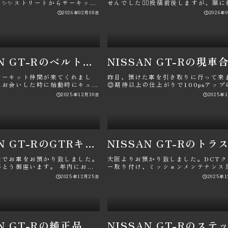
た✨✨ストリートからサーキット
せんでした🙇‍♂️投稿前後しますが、順
応出来る3Way･･･
していきます🙇&zw･･･
2026年02月08日
2026年
NISSAN GT-Rのベルト交換・プーリー交換・プロテクションフィルム剥がし・糊剥がし・パン君に関するカスタム事例
サーキット仲間が来てくれまし
昨日、預けた車を引き取りに行って来
にお会いした時に始動時にキュル
😊期待以上の仕上がりで100psアップ
鳴り出してたので、プリ･･･
650psを得ることが出来ました･･･
2025年12月30日
2025年
NISSAN GT-RのGTRキャリブレーション・車検メンテナンス・下回りコーティング・各部チェック、調整・パン君に関するカスタム事例
検でお車をお預かり致しました。
大阪よりお預かり致しました。DCTク
がとう御座います。 年内にお戻
ー取り付け、ミッションメンテナンス
に作業を進めていき･･･
交換アライメント調整ECM、TC･･･
2025年12月25日
2025年
NISSAN GT-Rの純正品流用ドレスアップ・MY25リヤスポイラー装着・両面テープ剥がし極み・防水処理・パン君に関するカスタム事例