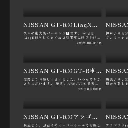
NISSAN GT-RのLiaqN・りあん・GT-R R35ツーリングClub・パン君のガレージ・パン君に関するカスタム事例
久々の東大阪パーキング🅿️です。 今日は
神戸よりお
LiaqN待ちしてます🚗 3時間前に呼び掛けた
て、ミッシ
ので急な事もあ･･･
工致します。
2026年02月13日
NISSAN GT-RのGT-R車検メンテナンス・ABS/VDC異常・カムカバーオイル滲み・HKSレーシングプラグ・パン君に関するカスタム事例
愛知よりお越し下さいました。いつもありが
奈良より、E
とうございます。 先日、ABS/VDC異常が
預かり致し
出たとの事で、車検も兼ねて･･･
で、併せてエ
2026年02月09日
NISSAN GT-RのアラゴスタTypeSA・アラゴスタダンプトロニック・足回りオーバーホール・車高調・パン君に関するカスタム事例
兵庫より、足回りのオーバーホールでお越し
アラゴスタt