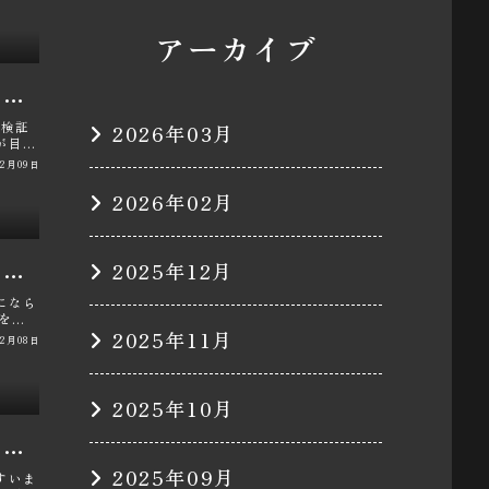
アーカイブ
NISSAN GT-Rの足回りのコトコト音修理・スタビライザーブッシュ交換・スタビリンク交換・エンジンオイル交換・パン君に関するカスタム事例
車検証
2026年03月
が目立
02月09日
2026年02月
NISSAN GT-Rのエンドレス CC-Rg・タンクトップ隊長・中部GTRR35の会・SMSCチャレンジクラブ仲間・パン君に関するカスタム事例
2025年12月
になら
をさ
･･･
2025年11月
02月08日
2025年10月
NISSAN GT-Rのフェニックスパワー京都・現車セッティング・ミッションメンテナンス・デフオイル交換・パン君に関するカスタム事例
2025年09月
すいま