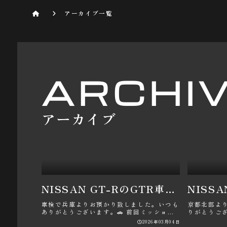
アーカイブ一覧
ARCHI
アーカイブ
NISSAN GT-RのGTR車検メンテナンス・下回り防錆処置・防錆コーティング・GR6ミッションメンテナンス・パン君に関するカスタム事例
車検で兵庫よりお預かり致しました。いつも
京都北部よ
ありがとうございます。🚗 前回ミッション
りがとうござい
メンテナンスから3万キロに達し･･･
を取り付け致
2026年03月04日