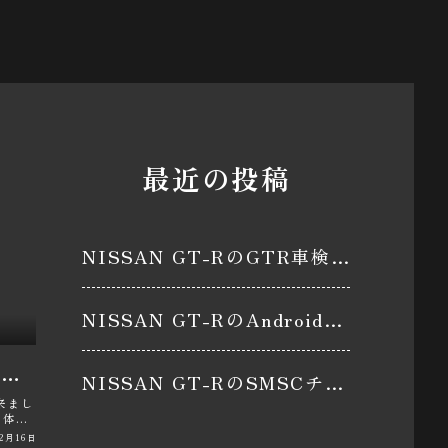
最近の投稿
NISSAN GT-RのGTR車検メンテナンス・下回り防錆処置・防錆コーティング・GR6ミッションメンテナンス・パン君に関するカスタム事例
NISSAN GT-RのAndroid・CTEK・中期GT-R・中嶋ワークス・パン君に関するカスタム事例
NISSAN GT-RのSMSCチャレンジクラブ・サーキットデビュー・鈴鹿サーキット・同乗走行・パン君に関するカスタム事例
NISSAN GT-RのSMSCチャレンジクラブ・サーキットデビュー・鈴鹿サーキット・同乗走行・パン君に関するカスタム事例
来まし
と体験
･･･
02月16日